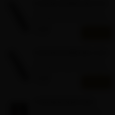
The Bastard Tube Smoker Large 30.5 cm
Deze tube smoker van The Bastard kan
ideaal gebruikt worden om koud of warm
mee te roken.
€
24,
95
BESTELLEN
€ 29,95
The Bastard Tube Smoker SMALL 15,5 cm
Deze tube smoker van The Bastard kan
ideaal gebruikt worden om koud of warm
mee te roken.
€
14,
95
BESTELLEN
€ 24,95
The Bastard We Can BBQ Too Boek
The Bastard We Can BBQ Too Boek de