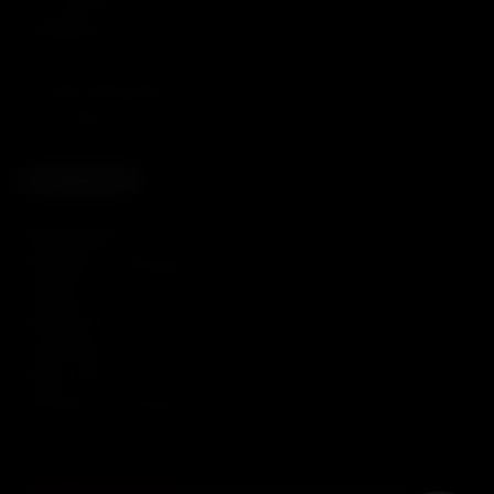
085-0449104
info@bbqxxl.nl
Alle genoemde prijzen
zijn inclusief BTW
SHOWROOM
Openingstijden
Maandag | Op afspraak
Dinsdag | 09:30 - 17:00
Woensdag | 09:30 - 17:00
Donderdag | 09:30 - 17:00
Vrijdag | 09:30 - 17:00
Zaterdag | Op afspraak
© BarbecueXXL 2026