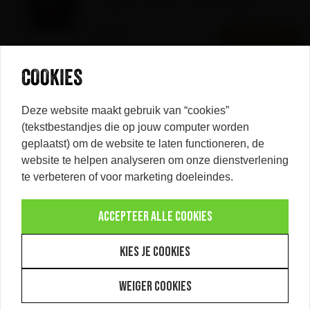
favoriete recepten van 54 bekende,
beruchte en andere bastards
€
9,
95
BESTELLEN
€ 18,95
COOKIES
Deze website maakt gebruik van “cookies”
(tekstbestandjes die op jouw computer worden
BLIJF OP DE HOOGTE
geplaatst) om de website te laten functioneren, de
website te helpen analyseren om onze dienstverlening
Altijd op de hoogte blijven van de laatste nieuwtjes, handige
te verbeteren of voor marketing doeleindes.
tips en acties? Schrijf je dan in voor onze nieuwsbrief.
ACCEPTEER ALLE COOKIES
KIES JE COOKIES
WEIGER COOKIES