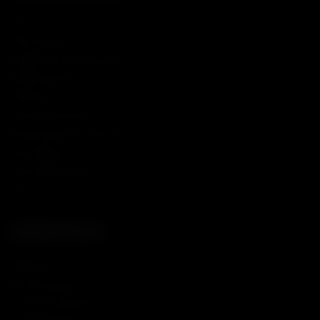
Home
Mijn account
Algemene voorwaarden
Klantenservice
Klachten
Privacystatement
Retourneren en annuleren
Verzending
Over BarbecueXXL
Blog
BARBECUEXXL
BBQ XXL
De Zuivering 3F
7671 SP Vriezenveen