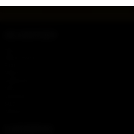
MEER OVER ONS
ONS ASSORTIMENT
BBQ
BBQ accessoires
Pizza
Merken
Smaakmakers
MEAT
Onmisbaar!
SALE
Workshops
KLANTENSERVICE